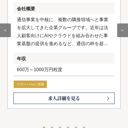
会社概要
通信事業を中核に、複数の隣接領域へと事業
を拡大してきた企業グループです。近年は法
＜
＞
人顧客向けにAIやクラウドを組み合わせた事
業基盤の提供を進めるなど、通信の枠を超え
たテクノロジー企業への変革を加速させてい
年収
ます。国内にとどまらず海外事業にも積極的
に取り組み、グループ全体でグローバルな成
600万～1000万円程度
長戦略を描いています。
グローバルに活躍
求人詳細を見る