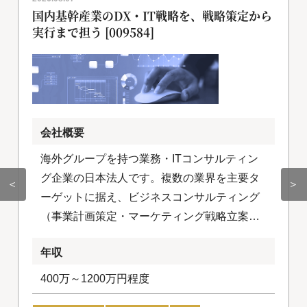
国内基幹産業のDX・IT戦略を、戦略策定から
実行まで担う [009584]
会社概要
海外グループを持つ業務・ITコンサルティン
グ企業の日本法人です。複数の業界を主要タ
＜
＞
ーゲットに据え、ビジネスコンサルティング
（事業計画策定・マーケティング戦略立案な
ど）とITコンサルティング（IT戦略立案・プ
年収
ロジェクトマネジメント支援・セキュリティ
マネジメント支援など）の両軸でサービスを
400万～1200万円程度
提供しています。 さらに、AIを活用した新規