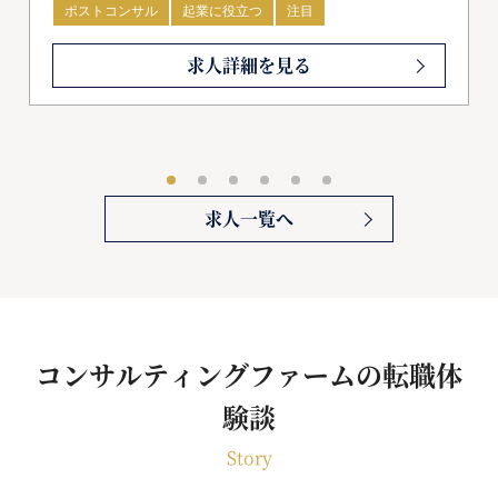
事業開発やFintechアドバイザリーといった先
ポストコンサル
起業に役立つ
注目
端領域にも注力しており、時代の変化に合わ
求人詳細を見る
せた幅広い支援が可能な体制を整えていま
す。現在、日本国内でのサービス拡大に向け
て積極的に組織拡張を進めており、各レイヤ
ーで即戦力となる人材を求めています。
求人一覧へ
コンサルティングファームの転職体
験談
Story