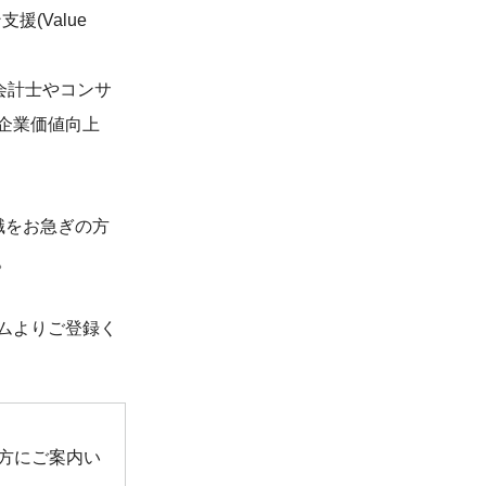
支援(Value
は、会計士やコンサ
企業価値向上
職をお急ぎの方
。
ムよりご登録く
方にご案内い