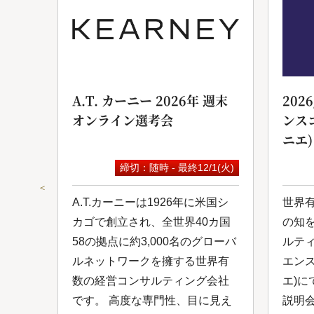
ンサ
A.T. カーニー 2026年 週末
202
オンライン選考会
ンス
ニエ)
9(水)
締切：随時 - 最終12/1(火)
＜
は日
A.T.カーニーは1926年に米国シ
世界
ルコ
カゴで創立され、全世界40カ国
の知
し
58の拠点に約3,000名のグローバ
ルテ
0年
ルネットワークを擁する世界有
エン
ルネ
数の経営コンサルティング会社
エ)に
、付
です。 高度な専門性、目に見え
説明