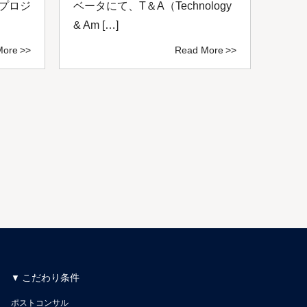
いプロジ
ベータにて、T＆A（Technology
掲げ
& Am […]
サルテ
More
Read More
こだわり条件
ポストコンサル