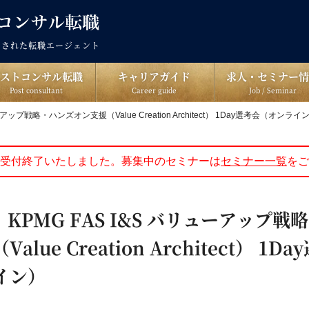
出された転職エージェント
ポストコンサル転職
キャリアガイド
求人・セミナー情
Post consultant
Career guide
Job / Seminar
ューアップ戦略・ハンズオン支援（Value Creation Architect） 1Day選考会（オンライ
受付終了いたしました。募集中のセミナーは
セミナー一覧
をご
土)｜KPMG FAS I&S バリューアップ
alue Creation Architect） 1D
イン）