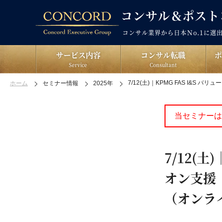
コンサル業界から日本Ｎo.1に選
サービス内容
コンサル転職
Service
Consultant
7/12(土)｜KPMG FAS I&S バリ
ホーム
セミナー情報
2025年
当セミナーは
7/12(
オン支援（V
（オンラ