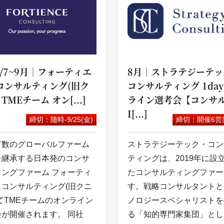
6/7~9月｜フォーティエ
8月｜ストラテジーテッ
コンサルティング(旧ク
コンサルティング 1da
 TMEチーム オン[...]
ライン選考会【コンサル
I[...]
締切：随時-9/25(金)
締切：開催6営
有数のグローバルファーム
ストラテジーテック・コン
を継承する日本発のコンサ
ティングは、2019年に設
ィングファーム フォーティ
たコンサルティングファー
スコンサルティング(旧クニ
す。戦略コンサルタントと
てTMEチームのオンライン
ノロジースペシャリストを
会が開催されます。 同社
る「知的専⾨家集団」とし