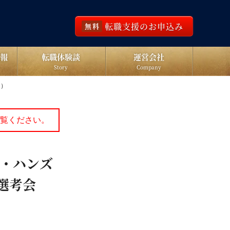
転職支援のお申込み
無料
報
転職体験談
運営会社
Story
Company
ン）
覧ください。
戦略・ハンズ
ay選考会