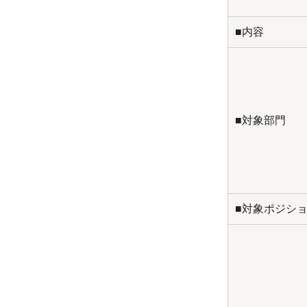
■内容
■対象部門
■対象ポジシ