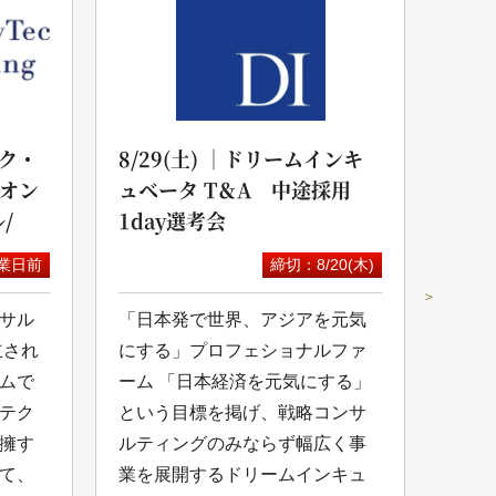
ク・
8/29(土) ｜ドリームインキ
20
yオン
ュベータ T＆A 中途採用
サル
/
1day選考会
セミ
業日前
締切：8/20(木)
＞
サル
「日本発で世界、アジアを元気
スカ
立され
にする」プロフェショナルファ
にて
ムで
ーム 「日本経済を元気にする」
が開
テク
という目標を掲げ、戦略コンサ
コン
擁す
ルティングのみならず幅広く事
成功
て、
業を展開するドリームインキュ
を共