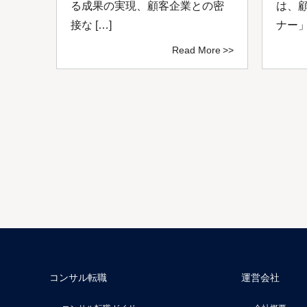
ング
る成果の実現、顧客企業との密
は、
接な […]
ナー」
ore
Read More
コンサル転職
運営会社