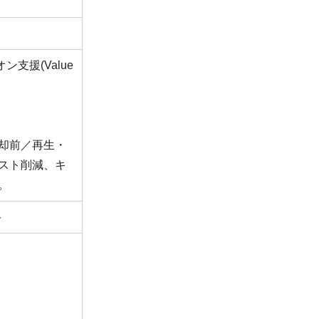
オン支援(Value
却前／再生・
スト削減、キ
。
ト