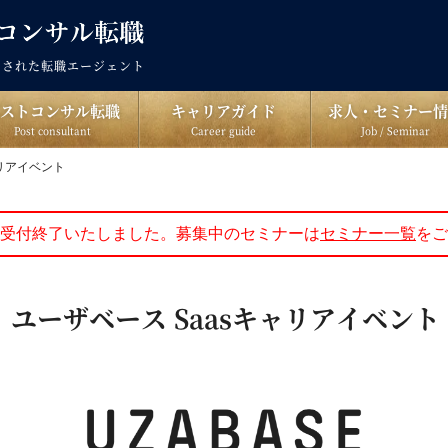
出された転職エージェント
ポストコンサル転職
キャリアガイド
求人・セミナー情
Post consultant
Career guide
Job / Seminar
ャリアイベント
受付終了いたしました。募集中のセミナーは
セミナー一覧
をご
木)｜ユーザベース Saasキャリアイベント