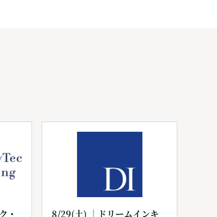
ク・
8/29(土) ｜ドリームインキ
20