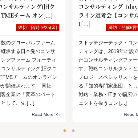
コンサルティング(旧ク
コンサルティング 1da
 TMEチーム オン[...]
ライン選考会【コンサル
I[...]
締切：随時-9/25(金)
締切：開催6営
有数のグローバルファーム
ストラテジーテック・コン
を継承する日本発のコンサ
ティングは、2019年に設
ィングファーム フォーティ
たコンサルティングファー
スコンサルティング(旧クニ
す。戦略コンサルタントと
てTMEチームのオンライン
ノロジースペシャリストを
会が開催されます。 同社
る「知的専⾨家集団」とし
顧客企業の「変革のパート
戦略・業務・ITまで幅広
として、先 […]
ェクトを扱うコン […]
Read More
Read 