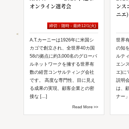
オンライン選考会
ンス
ニエ)
9(水)
締切：随時 - 最終12/1(火)
＜
は日
A.T.カーニーは1926年に米国シ
世界
ルコ
カゴで創立され、全世界40カ国
の知
し
58の拠点に約3,000名のグローバ
ルテ
0年
ルネットワークを擁する世界有
エン
ルネ
数の経営コンサルティング会社
エ)に
、付
です。 高度な専門性、目に見え
説明
ング
る成果の実現、顧客企業との密
は、
接な […]
ナー」
ore
Read More