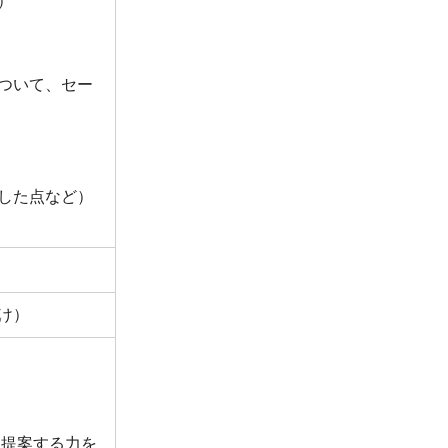
）
ついて、セー
した点など）
け）
を提案する力を