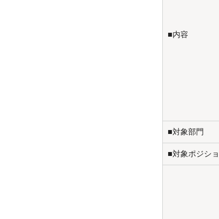
■内容
■対象部門
■対象ポジシ