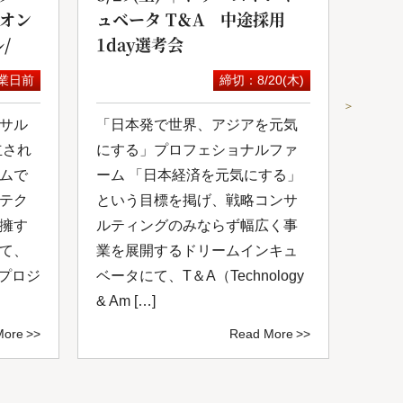
yオン
ュベータ T＆A 中途採用
サル
/
1day選考会
セミ
業日前
締切：8/20(木)
＞
サル
「日本発で世界、アジアを元気
スカ
立され
にする」プロフェショナルファ
にて
ムで
ーム 「日本経済を元気にする」
が開
テク
という目標を掲げ、戦略コンサ
コン
擁す
ルティングのみならず幅広く事
成功
て、
業を展開するドリームインキュ
を共
いプロジ
ベータにて、T＆A（Technology
掲げ
& Am […]
サルテ
More
Read More