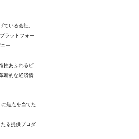
げている会社、
報プラットフォー
パニー
造性あふれるビ
革新的な経済情
 に焦点を当てた
を主たる提供プロダ