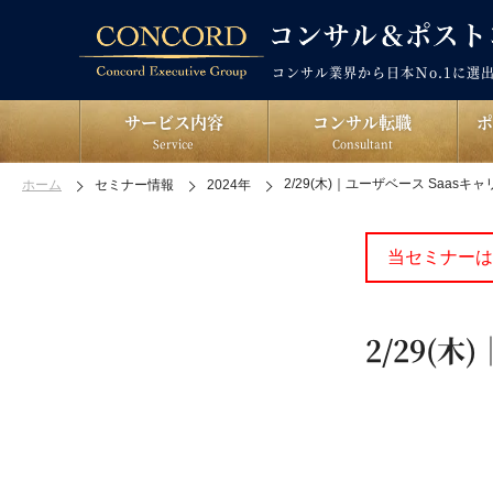
コンサル業界から日本Ｎo.1に選
サービス内容
コンサル転職
Service
Consultant
2/29(木)｜ユーザベース Saasキ
ホーム
セミナー情報
2024年
当セミナーは
2/29(