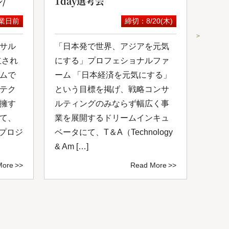
/
1day選考会
セミ
業日前
締切：8/20(木)
＞
サル
「日本発で世界、アジアを元気
スカ
立され
にする」プロフェショナルファ
にて
ムで
ーム 「日本経済を元気にする」
が開
テク
という目標を掲げ、戦略コンサ
コン
擁す
ルティングのみならず幅広く事
成功
て、
業を展開するドリームインキュ
を共
いプロジ
ベータにて、T＆A（Technology
掲げ
& Am […]
サルテ
More
Read More