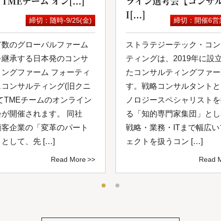
 TMEチーム オン[...]
ライン選考会【コンサル
I[...]
締切：随時-9/25(金)
締切：開催6営
有数のグローバルファーム
ストラテジーテック・コン
を継承する日本発のコンサ
ティングは、2019年に設
ィングファーム フォーティ
たコンサルティングファー
スコンサルティング(旧クニ
す。戦略コンサルタントと
てTMEチームのオンライン
ノロジースペシャリストを
会が開催されます。 同社
る「知的専⾨家集団」とし
顧客企業の「変革のパート
戦略・業務・ITまで幅広
として、先 […]
ェクトを扱うコン […]
Read More
Read 