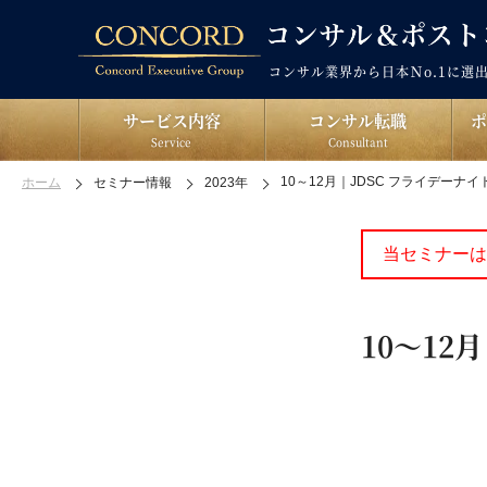
コンサル業界から日本Ｎo.1に選
サービス内容
コンサル転職
Service
Consultant
10～12月｜JDSC フライデーナ
ホーム
セミナー情報
2023年
当セミナーは
10～12