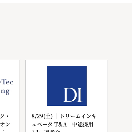
ク・
8/29(土) ｜ドリームインキ
20
yオン
ュベータ T＆A 中途採用
サル