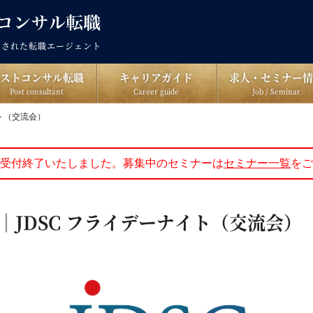
出された転職エージェント
ポストコンサル転職
キャリアガイド
求人・セミナー情
Post consultant
Career guide
Job / Seminar
イト（交流会）
受付終了いたしました。募集中のセミナーは
セミナー一覧
をご
月｜JDSC フライデーナイト（交流会）