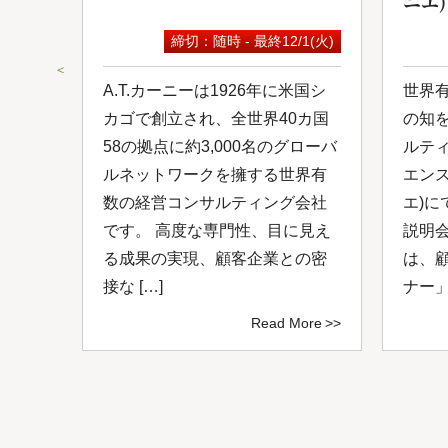
ニエ)
9(水)
締切：随時 - 最終12/1(火)
＜
は日
A.T.カーニーは1926年に米国シ
世界
ルコ
カゴで創立され、全世界40カ国
の知
し
58の拠点に約3,000名のグローバ
ルテ
0年
ルネットワークを擁する世界有
エン
ルネ
数の経営コンサルティング会社
エ)に
、付
です。 高度な専門性、目に見え
説明
ング
る成果の実現、顧客企業との密
は、
接な […]
ナー」
ore
Read More