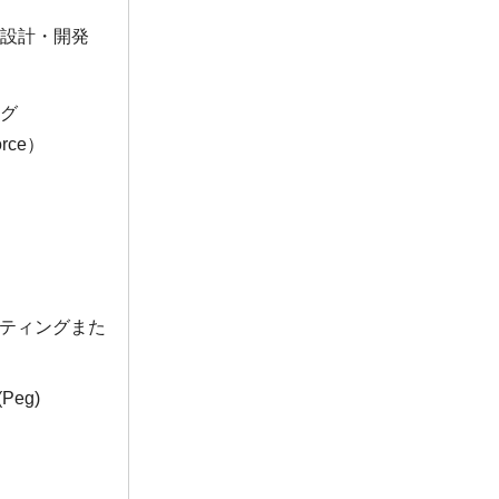
ィグ設計・開発
ング
orce）
ティングまた
eg)