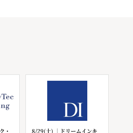
ク・
8/29(土) ｜ドリームインキ
20