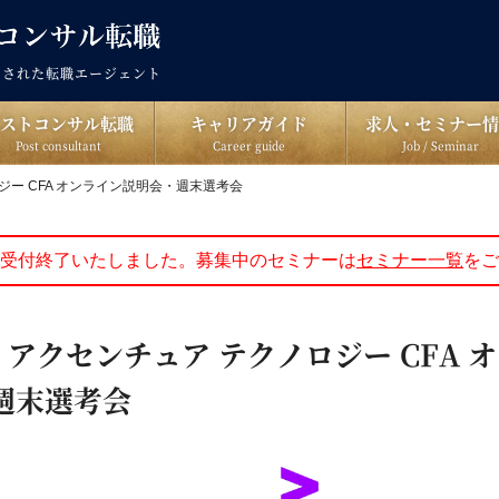
出された転職エージェント
ポストコンサル転職
キャリアガイド
求人・セミナー情
Post consultant
Career guide
Job / Seminar
ノロジー CFA オンライン説明会・週末選考会
受付終了いたしました。募集中のセミナーは
セミナー一覧
をご
土) | アクセンチュア テクノロジー CFA
週末選考会