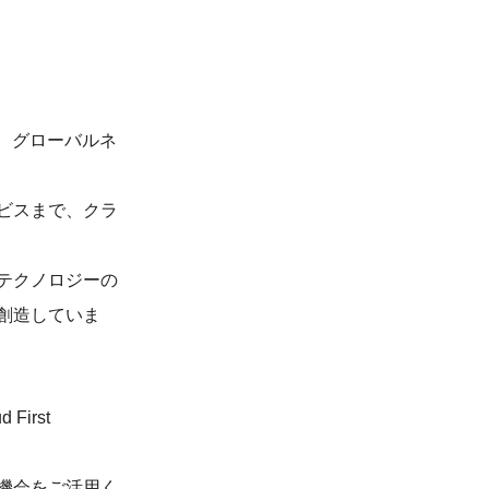
る、グローバルネ
ビスまで、クラ
テクノロジーの
創造していま
irst
。
機会をご活用く