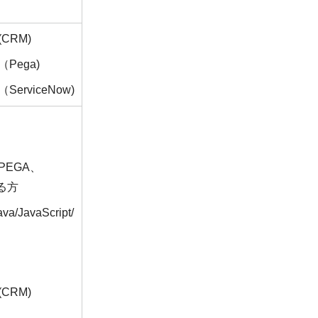
CRM)
Pega)
rviceNow)
PEGA、
ある方
vaScript/
CRM)