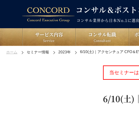
コンサル業界から日本Ｎo.1に選
サービス内容
コンサル転職
Service
Consultant
6/10(土)｜アクセンチュア CFO＆E
ホーム
セミナー情報
2023年
当セミナーは
6/10(