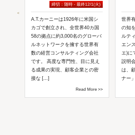
9(水)
締切：随時 - 最終12/1(火)
＜
は日
A.T.カーニーは1926年に米国シ
世界
ルコ
カゴで創立され、全世界40カ国
の知
し
58の拠点に約3,000名のグローバ
ルテ
0年
ルネットワークを擁する世界有
エン
ルネ
数の経営コンサルティング会社
エ)に
、付
です。 高度な専門性、目に見え
説明
ング
る成果の実現、顧客企業との密
は、
接な […]
ナー」
ore
Read More