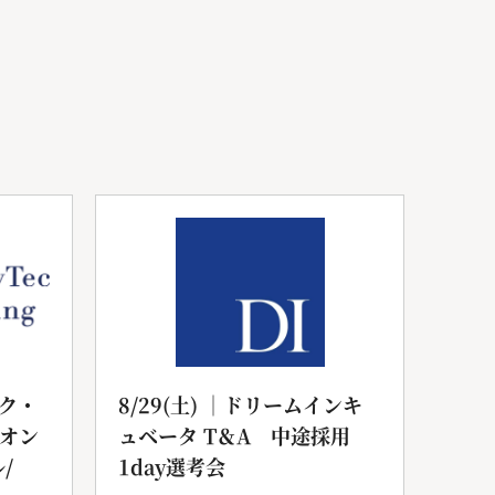
ク・
8/29(土) ｜ドリームインキ
20
yオン
ュベータ T＆A 中途採用
サル
/
1day選考会
セミ