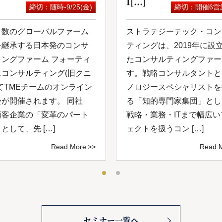
I[...]
締切：随時-9/25(金)
締切：開催6営
有数のグローバルファーム
ストラテジーテック・コン
を継承する日本発のコンサ
ティングは、2019年に設
ィングファーム フォーティ
たコンサルティングファー
スコンサルティング(旧クニ
す。戦略コンサルタントと
てTMEチームのオンライン
ノロジースペシャリストを
会が開催されます。 同社
る「知的専⾨家集団」とし
顧客企業の「変革のパート
戦略・業務・ITまで幅広
として、先 […]
ェクトを扱うコン […]
Read More
Read 
セミナー一覧へ