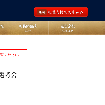
転職支援のお申込み
無料
報
転職体験談
運営会社
Story
Company
覧ください。
末選考会