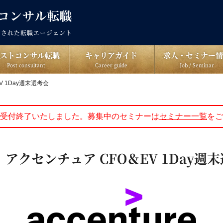
出された転職エージェント
ポストコンサル転職
キャリアガイド
求人・セミナー情
Post consultant
Career guide
Job / Seminar
V 1Day週末選考会
受付終了いたしました。募集中のセミナーは
セミナー一覧
をご
土)｜アクセンチュア CFO＆EV 1Day週