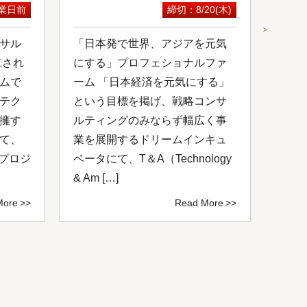
業日前
締切：8/20(木)
＞
サル
「日本発で世界、アジアを元気
スカ
立され
にする」プロフェショナルファ
にて
ムで
ーム 「日本経済を元気にする」
が開
テク
という目標を掲げ、戦略コンサ
コン
擁す
ルティングのみならず幅広く事
成功
て、
業を展開するドリームインキュ
を共
いプロジ
ベータにて、T＆A（Technology
掲げ
& Am […]
サルテ
More
Read More