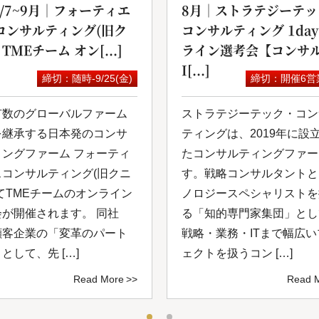
6/7~9月｜フォーティエ
8月｜ストラテジーテッ
コンサルティング(旧ク
コンサルティング 1da
 TMEチーム オン[...]
ライン選考会【コンサル
I[...]
締切：随時-9/25(金)
締切：開催6営
有数のグローバルファーム
ストラテジーテック・コン
を継承する日本発のコンサ
ティングは、2019年に設
ィングファーム フォーティ
たコンサルティングファー
スコンサルティング(旧クニ
す。戦略コンサルタントと
てTMEチームのオンライン
ノロジースペシャリストを
会が開催されます。 同社
る「知的専⾨家集団」とし
顧客企業の「変革のパート
戦略・業務・ITまで幅広
として、先 […]
ェクトを扱うコン […]
Read More
Read 