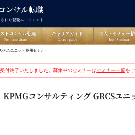
出された転職エージェント
ポストコンサル転職
キャリアガイド
求人・セミナー情
Post consultant
Career guide
Job / Seminar
グ GRCSユニット 採用セミナー
受付終了いたしました。募集中のセミナーは
セミナー一覧
をご
火)｜KPMGコンサルティング GRCSユニ