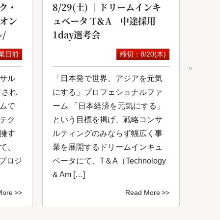
ク・
8/29(土) ｜ドリームインキ
20
yオン
ュベータ T＆A 中途採用
サル
/
1day選考会
セミ
業日前
締切：8/20(木)
＞
サル
「日本発で世界、アジアを元気
スカ
立され
にする」プロフェショナルファ
にて
ムで
ーム 「日本経済を元気にする」
が開
テク
という目標を掲げ、戦略コンサ
コン
擁す
ルティングのみならず幅広く事
成功
て、
業を展開するドリームインキュ
を共
いプロジ
ベータにて、T＆A（Technology
掲げ
& Am […]
サルテ
More
Read More