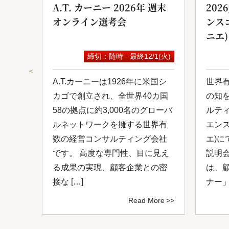
ンサ
A.T. カーニー 2026年 週末
202
オンライン選考会
ンス
ニエ)
9(水)
締切：随時 - 最終12/1(火)
＜
は日
A.T.カーニーは1926年に米国シ
世界
ルコ
カゴで創立され、全世界40カ国
の知
し
58の拠点に約3,000名のグローバ
ルテ
0年
ルネットワークを擁する世界有
エン
ルネ
数の経営コンサルティング会社
エ)に
、付
です。 高度な専門性、目に見え
説明
ング
る成果の実現、顧客企業との密
は、
接な […]
ナー」
ore
Read More