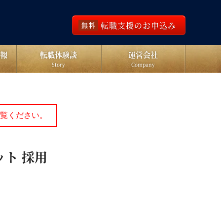
転職支援のお申込み
無料
報
転職体験談
運営会社
Story
Company
覧ください。
ット 採用