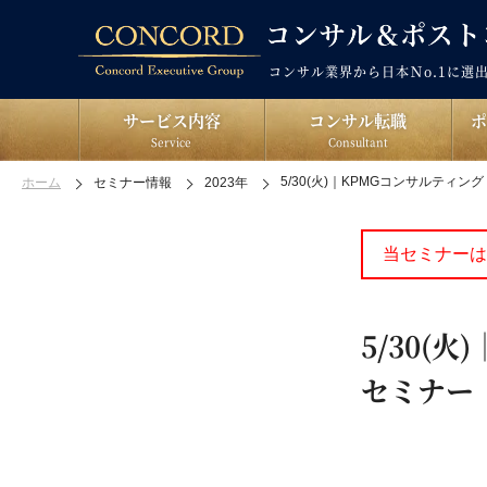
コンサル業界から日本Ｎo.1に選
サービス内容
コンサル転職
Service
Consultant
5/30(火)｜KPMGコンサルティン
ホーム
セミナー情報
2023年
当セミナーは
5/30(
セミナー