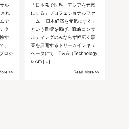
サル
「日本発で世界、アジアを元気
スカ
立され
にする」プロフェショナルファ
にて
ムで
ーム 「日本経済を元気にする」
が開
テク
という目標を掲げ、戦略コンサ
コン
擁す
ルティングのみならず幅広く事
成功
て、
業を展開するドリームインキュ
を共
いプロジ
ベータにて、T＆A（Technology
掲げ
& Am […]
サルテ
More
Read More