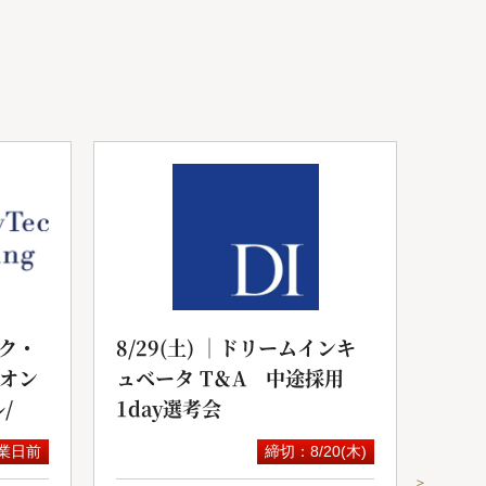
ク・
8/29(土) ｜ドリームインキ
20
yオン
ュベータ T＆A 中途採用
サル
/
1day選考会
セミ
業日前
締切：8/20(木)
＞