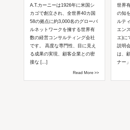
は日
A.T.カーニーは1926年に米国シ
世界
ルコ
カゴで創立され、全世界40カ国
の知
し
58の拠点に約3,000名のグローバ
ルテ
0年
ルネットワークを擁する世界有
エン
ルネ
数の経営コンサルティング会社
エ)に
、付
です。 高度な専門性、目に見え
説明
ング
る成果の実現、顧客企業との密
は、
接な […]
ナー」
ore
Read More