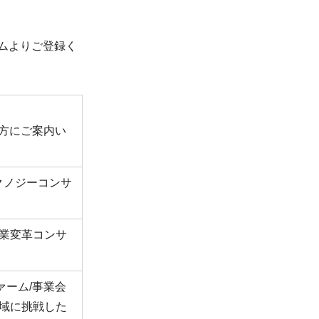
ムよりご登録く
方にご案内い
 テクノジーコンサ
企業変革コンサ
ァーム/事業会
領域に挑戦した