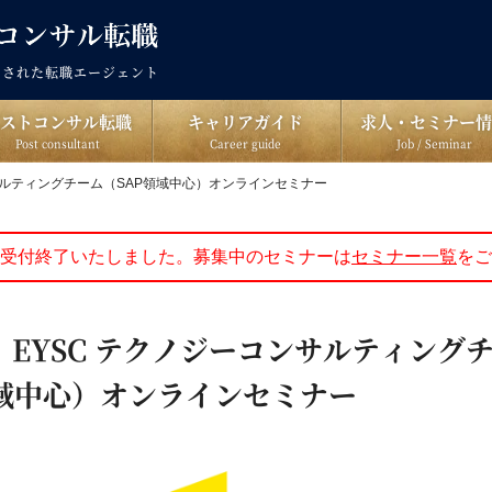
出された転職エージェント
ポストコンサル転職
キャリアガイド
求人・セミナー情
Post consultant
Career guide
Job / Seminar
コンサルティングチーム（SAP領域中心）オンラインセミナー
受付終了いたしました。募集中のセミナーは
セミナー一覧
をご
木)｜EYSC テクノジーコンサルティング
領域中心）オンラインセミナー