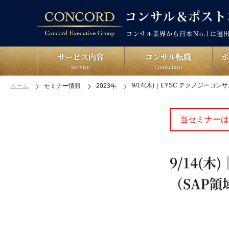
コンサル業界から日本Ｎo.1に選
サービス内容
コンサル転職
Service
Consultant
9/14(木)｜EYSC テクノジー
ホーム
セミナー情報
2023年
当セミナーは
9/14(
（SAP