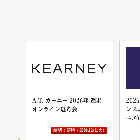
ンサ
A.T. カーニー 2026年 週末
202
オンライン選考会
ンス
ニエ)
9(水)
締切：随時 - 最終12/1(火)
＜