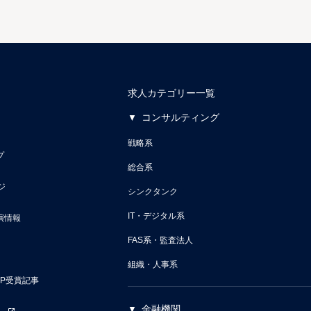
求人カテゴリー一覧
コンサルティング
戦略系
プ
総合系
ジ
シンクタンク
IT・デジタル系
演情報
FAS系・監査法人
組織・人事系
VP受賞記事
金融機関