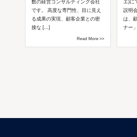
ルネ
数の経営コンサルティング会社
エ)に
、付
です。 高度な専門性、目に見え
説明
ング
る成果の実現、顧客企業との密
は、
接な […]
ナー」
ore
Read More