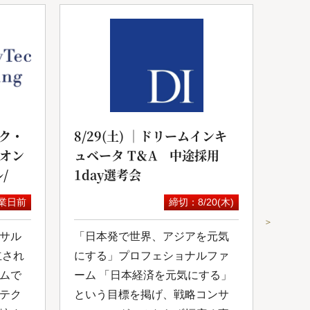
ク・
8/29(土) ｜ドリームインキ
20
yオン
ュベータ T＆A 中途採用
サル
/
1day選考会
セミ
業日前
締切：8/20(木)
＞
サル
「日本発で世界、アジアを元気
スカ
立され
にする」プロフェショナルファ
にて
ムで
ーム 「日本経済を元気にする」
が開
テク
という目標を掲げ、戦略コンサ
コン