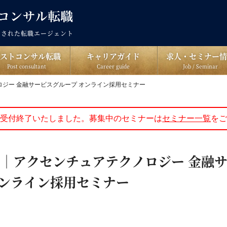
出された転職エージェント
ポストコンサル転職
キャリアガイド
求人・セミナー情
Post consultant
Career guide
Job / Seminar
クノロジー 金融サービスグループ オンライン採用セミナー
受付終了いたしました。募集中のセミナーは
セミナー一覧
をご
(水)｜アクセンチュアテクノロジー 金融
オンライン採用セミナー