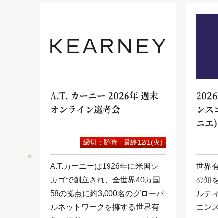
ンサ
A.T. カーニー 2026年 週末
202
オンライン選考会
ンス
ニエ)
9(水)
締切：随時 - 最終12/1(火)
＜
は日
A.T.カーニーは1926年に米国シ
世界
ルコ
カゴで創立され、全世界40カ国
の知
し
58の拠点に約3,000名のグローバ
ルテ
0年
ルネットワークを擁する世界有
エン