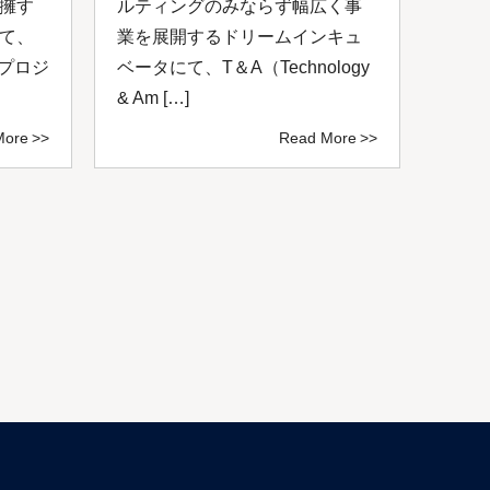
擁す
ルティングのみならず幅広く事
成功
て、
業を展開するドリームインキュ
を共
いプロジ
ベータにて、T＆A（Technology
掲げ
& Am […]
サルテ
More
Read More