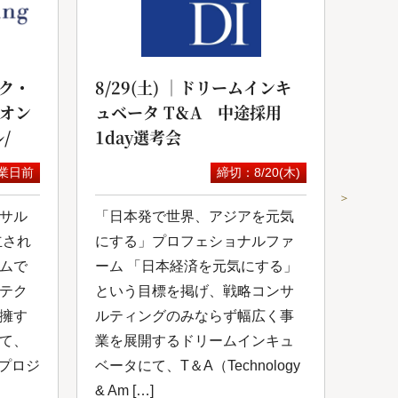
ク・
8/29(土) ｜ドリームインキ
20
yオン
ュベータ T＆A 中途採用
サル
/
1day選考会
セミ
業日前
締切：8/20(木)
＞
サル
「日本発で世界、アジアを元気
スカ
立され
にする」プロフェショナルファ
にて
ムで
ーム 「日本経済を元気にする」
が開
テク
という目標を掲げ、戦略コンサ
コン
擁す
ルティングのみならず幅広く事
成功
て、
業を展開するドリームインキュ
を共
いプロジ
ベータにて、T＆A（Technology
掲げ
& Am […]
サルテ