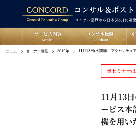
コンサル業界から日本Ｎo.1に選
サービス内容
コンサル転職
Service
Consultant
11月13日(水)開催 アクセンチ
ホーム
セミナー情報
2019年
当セミナーは
11月13
ービス本
機を用い