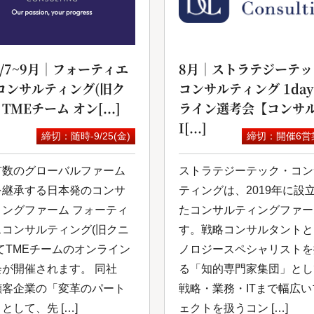
6/7~9月｜フォーティエ
8月｜ストラテジーテッ
コンサルティング(旧ク
コンサルティング 1da
 TMEチーム オン[...]
ライン選考会【コンサル
I[...]
締切：随時-9/25(金)
締切：開催6営
有数のグローバルファーム
ストラテジーテック・コン
を継承する日本発のコンサ
ティングは、2019年に設
ィングファーム フォーティ
たコンサルティングファー
スコンサルティング(旧クニ
す。戦略コンサルタントと
てTMEチームのオンライン
ノロジースペシャリストを
会が開催されます。 同社
る「知的専⾨家集団」とし
顧客企業の「変革のパート
戦略・業務・ITまで幅広
として、先 […]
ェクトを扱うコン […]