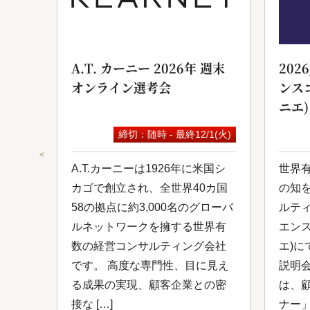
ンサ
A.T. カーニー 2026年 週末
202
オンライン選考会
ンス
ニエ)
9(水)
締切：随時 - 最終12/1(火)
＜
は日
A.T.カーニーは1926年に米国シ
世界
ルコ
カゴで創立され、全世界40カ国
の知
し
58の拠点に約3,000名のグローバ
ルテ
0年
ルネットワークを擁する世界有
エン
ルネ
数の経営コンサルティング会社
エ)に
、付
です。 高度な専門性、目に見え
説明
ング
る成果の実現、顧客企業との密
は、
接な […]
ナー」