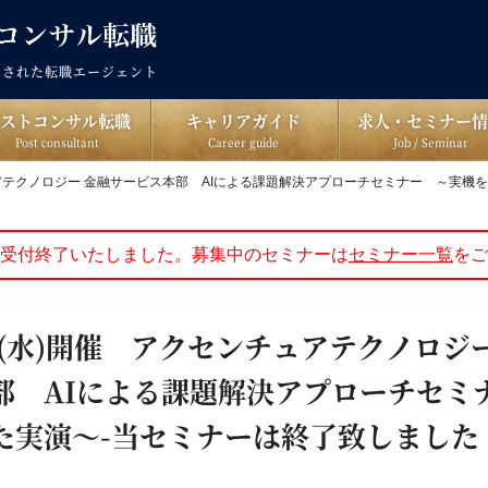
出された転職エージェント
ポストコンサル転職
キャリアガイド
求人・セミナー情
Post consultant
Career guide
Job / Seminar
ュアテクノロジー 金融サービス本部 AIによる課題解決アプローチセミナー ～実機
受付終了いたしました。募集中のセミナーは
セミナー一覧
をご
日(水)開催 アクセンチュアテクノロジ
部 AIによる課題解決アプローチセミ
た実演～-当セミナーは終了致しました