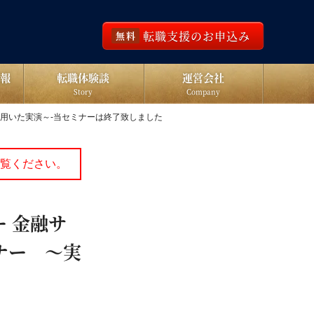
転職支援のお申込み
無料
報
転職体験談
運営会社
Story
Company
を用いた実演～-当セミナーは終了致しました
覧ください。
ー 金融サ
ナー ～実