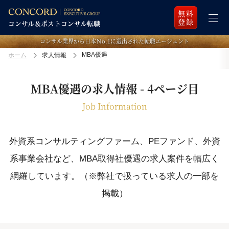
無料
登録
コンサル業界から日本Ｎo.1に選出された転職エージェント
MBA優遇
ホーム
求人情報
MBA優遇の求人情報 - 4ページ目
Job Information
外資系コンサルティングファーム、PEファンド、外資
系事業会社など、MBA取得社優遇の求人案件を幅広く
網羅しています。（※弊社で扱っている求人の一部を
掲載）