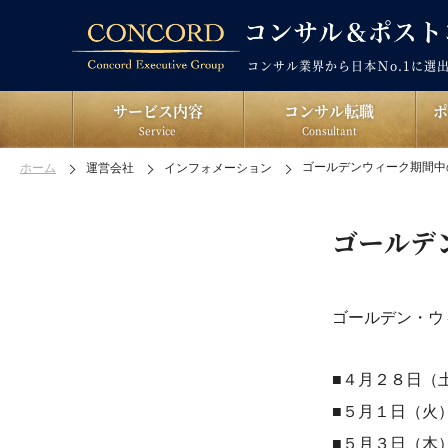
コンサル業界から日本Ｎo.1に選
サービス内容
コンサル転職
Service
Consultant
ゴールデンウィーク期間中
ホーム
運営会社
インフォメーション
ゴールデ
ゴールデン・ウ
■４月２８日（
■５月１日（火
■５月３日（木