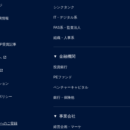
ジ
シンクタンク
IT・デジタル系
演情報
FAS系・監査法人
組織・人事系
VP受賞記事
金融機関
へ
投資銀行
PEファンド
ション
ベンチャーキャピタル
ポリシー
銀行・保険他
事業会社
へのご登録
経営企画・マーケ