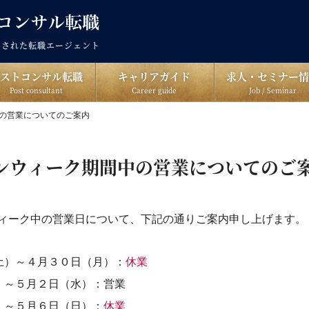
出された転職エージェント
ポストコンサル転職
キャリアガイド
求人・セミナー情
Post consultant
Career guide
Job / Seminar
の営業についてのご案内
ンウィーク期間中の営業についてのご
ィーク中の営業日について、下記の通りご案内申し上げます。
土）～４月３０日（月）：
休業
）～５月２日（水）：営業
）～５月６日（日）：
休業