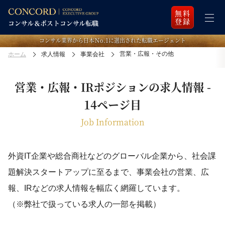
無料
登録
コンサル業界から日本Ｎo.1に選出された転職エージェント
営業・広報・その他
ホーム
求人情報
事業会社
営業・広報・IRポジションの求人情報 -
14ページ目
Job Information
外資IT企業や総合商社などのグローバル企業から、社会課
題解決スタートアップに至るまで、
事業会社の営業、広
報、IRなどの求人情報を幅広く網羅しています。
（※弊社で扱っている求人の一部を掲載）