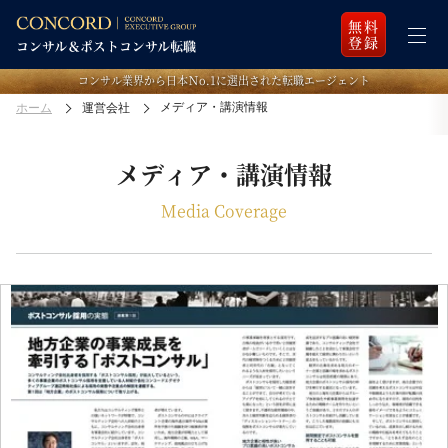
無料
登録
コンサル業界から日本Ｎo.1に選出された転職エージェント
メディア・講演情報
ホーム
運営会社
メディア・講演情報
Media Coverage