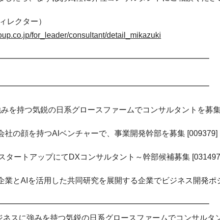
ディレクター）
up.co.jp/for_leader/consultant/detail_mikazuki
━━━━━━━━━━━━━━━━━━━━━━━━━━━
━━━━━━━━━━━━━━━━━━━━━━━━━━━
強みを持つ気鋭の日系グロースファームでコンサルタントを募集 [03
社の顔を持つAIベンチャーで、事業開発幹部を募集 [009379]
スタートアップにてDXコンサルタント～幹部候補募集 [031497
業とAIを活用した共同研究を展開する企業でビジネス開発ポジション
━━━━━━━━━━━━━━━━━━━━━━━━━━━
ビジネスに強みを持つ気鋭の日系グロースファームでコンサルタントを募