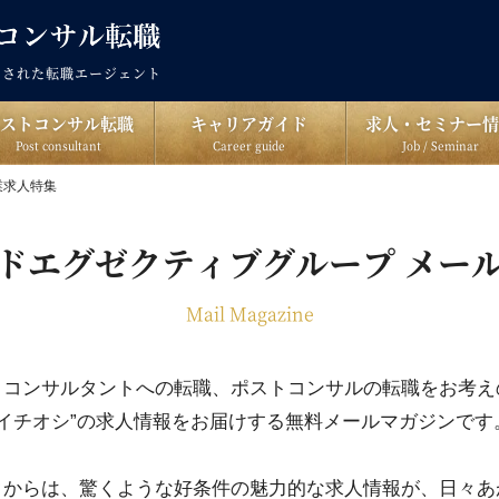
出された転職エージェント
ポストコンサル転職
キャリアガイド
求人・セミナー情
Post consultant
Career guide
Job / Seminar
業求人特集
ドエグゼクティブグループ メー
Mail Magazine
、コンサルタントへの転職、ポストコンサルの転職をお考え
“イチオシ”の求人情報をお届けする無料メールマガジンです
クからは、驚くような好条件の魅力的な求人情報が、日々あ