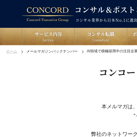
コンサル業界から日本Ｎo.1に選
サービス内容
コンサル転職
Service
Consultant
AI領域で積極採用中の注目企
ホーム
メールマガジンバックナンバー
コンコー
本メルマガは
弊社のネットワー