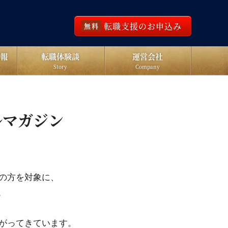
転職支援のお申込み
無料
報
転職体験談
運営会社
Story
Company
ルマガジン
の方を対象に、
。
がってきています。